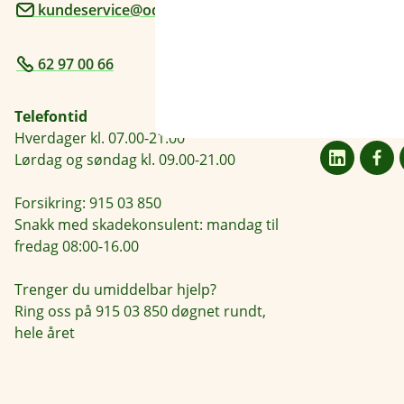
kundeservice@odal-sparebank.no
Postadresse
Postboks 64,
62 97 00 66
Åpningstide
Mandag - Fre
Telefontid
Hverdager kl. 07.00-21.00
Lørdag og søndag kl. 09.00-21.00
Forsikring: 915 03 850
Snakk med skadekonsulent: mandag til
fredag 08:00-16.00
Trenger du umiddelbar hjelp?
Ring oss på 915 03 850 døgnet rundt,
hele året