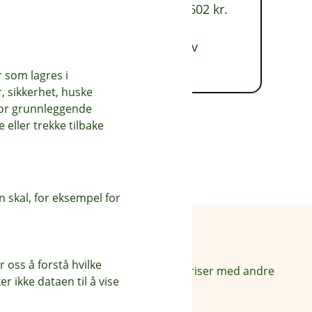
Kostnad 58 602 kr. Totalt 208 602 kr.
Refinansieringslånet leveres av
Kredittbanken ASA.
r som lagres i
, sikkerhet, huske
for grunnleggende
eller trekke tilbake
 skal, for eksempel for
Priser
 oss å forstå hvilke
Sammenlign våre priser med andre
r ikke dataen til å vise
selskaper på