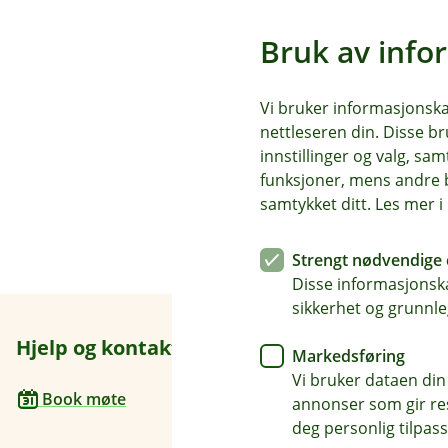
Bruk av info
Vi bruker informasjonskap
nettleseren din. Disse br
innstillinger og valg, 
funksjoner, mens andre b
samtykket ditt. Les mer 
Strengt nødvendige 
Disse informasjonska
sikkerhet og grunnle
Hjelp og kontakt
Her finne
Markedsføring
Vi bruker dataen din
Besøksadre
Book møte
annonser som gir resu
Sentrumsveg
deg personlig tilpass