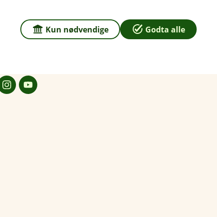
 2121 Sagstua
Kun nødvendige
Godta alle
r
dag: 09:00 - 15:00