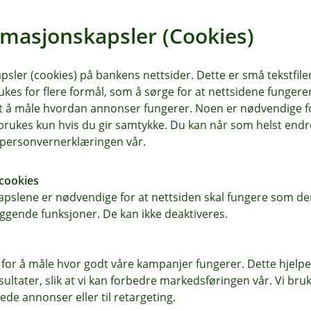
rmasjonskapsler (Cookies)
sler (cookies) på bankens nettsider. Dette er små tekstfile
ukes for flere formål, som å sørge for at nettsidene fungerer
samt å måle hvordan annonser fungerer. Noen er nødvendige 
rukes kun hvis du gir samtykke. Du kan når som helst endre 
i personvernerklæringen vår.
cookies
pslene er nødvendige for at nettsiden skal fungere som den
ggende funksjoner. De kan ikke deaktiveres.
r du oss
Om Odal Sparebank
 for å måle hvor godt våre kampanjer fungerer. Dette hjelper
sse
Org.nr: 937 887 043
ltater, slik at vi kan forbedre markedsføringen vår. Vi bruke
en 22, 2120 Sagstua
ede annonser eller til retargeting.
Om oss