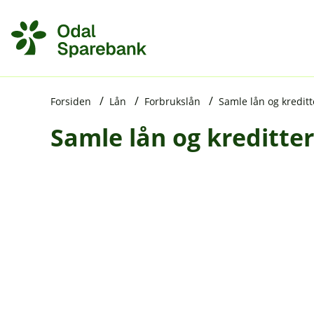
H
o
p
p
i
Forsiden
Lån
Forbrukslån
Samle lån og kreditt
Samle lån og kreditter
n
n
h
o
d
e
t