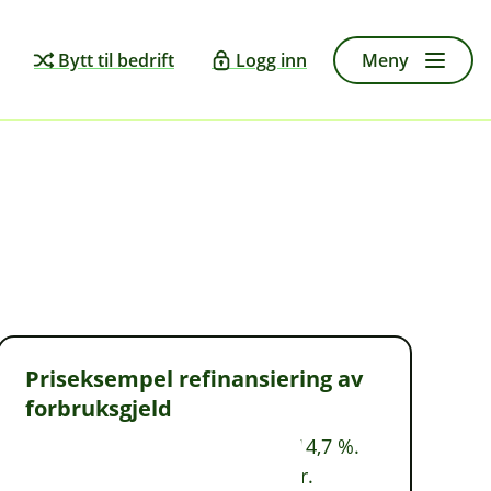
Bytt til bedrift
Logg inn
Meny
Priseksempel refinansiering av
forbruksgjeld
Nom. rente 12,9 %. Eff. rente 14,7 %.
Lånebeløp 150 000 kr over 5 år.