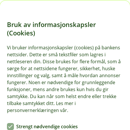
H
o
Bruk av informasjonskapsler
p
p
(Cookies)
i
Vi bruker informasjonskapsler (cookies) på bankens
nettsider. Dette er små tekstfiler som lagres i
n
nettleseren din. Disse brukes for flere formål, som å
n
sørge for at nettsidene fungerer, sikkerhet, huske
h
innstillinger og valg, samt å måle hvordan annonser
o
fungerer. Noen er nødvendige for grunnleggende
funksjoner, mens andre brukes kun hvis du gir
d
samtykke. Du kan når som helst endre eller trekke
e
tilbake samtykket ditt. Les mer i
t
personvernerklæringen vår.
Kontakt oss!
Strengt nødvendige cookies