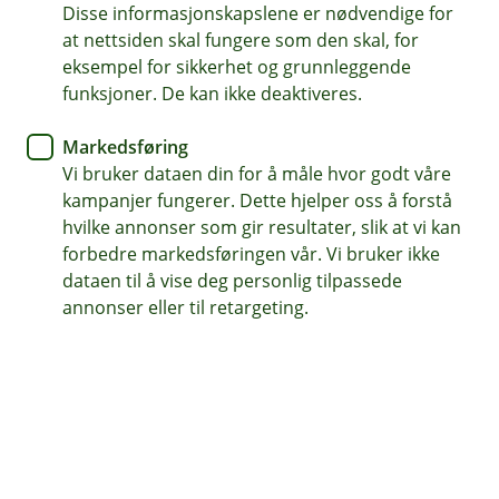
Disse informasjonskapslene er nødvendige for
Vi ser fram til å høre fra deg. Ta kontakt med oss på
at nettsiden skal fungere som den skal, for
telefon, e-post eller book gjerne et møte med en
eksempel for sikkerhet og grunnleggende
rådgiver.
funksjoner. De kan ikke deaktiveres.
Markedsføring
Book et møte med en av våre rådgivere i
dag!
Vi bruker dataen din for å måle hvor godt våre
kampanjer fungerer. Dette hjelper oss å forstå
hvilke annonser som gir resultater, slik at vi kan
forbedre markedsføringen vår. Vi bruker ikke
dataen til å vise deg personlig tilpassede
annonser eller til retargeting.
Telefon
Mandag-fredag kl. 07.00-21.00
Lørdag-søndag kl. 09.00-21.00
Tlf. 62 97 00 66