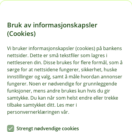
H
o
Bruk av informasjonskapsler
p
p
(Cookies)
Kontaktskjema | Bedrift
i
Vi bruker informasjonskapsler (cookies) på bankens
Fyll ut skjemaet under, så tar vi kontakt med deg.
nettsider. Dette er små tekstfiler som lagres i
n
nettleseren din. Disse brukes for flere formål, som å
n
sørge for at nettsidene fungerer, sikkerhet, huske
h
innstillinger og valg, samt å måle hvordan annonser
o
fungerer. Noen er nødvendige for grunnleggende
funksjoner, mens andre brukes kun hvis du gir
d
samtykke. Du kan når som helst endre eller trekke
Hjelp og kontakt
e
tilbake samtykket ditt. Les mer i
t
personvernerklæringen vår.
Book møte
Strengt nødvendige cookies
kundeservice@odal-sparebank.no