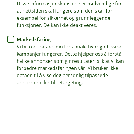
Disse informasjonskapslene er nødvendige for
at nettsiden skal fungere som den skal, for
62 97 00 66
eksempel for sikkerhet og grunnleggende
funksjoner. De kan ikke deaktiveres.
Telefontid
Markedsføring
Hverdager kl. 07.00-21.00
Vi bruker dataen din for å måle hvor godt våre
Lørdag og søndag kl. 09.00-21.00
kampanjer fungerer. Dette hjelper oss å forstå
hvilke annonser som gir resultater, slik at vi kan
Forsikring: 915 03 850
forbedre markedsføringen vår. Vi bruker ikke
Snakk med skadekonsulent: mandag til fredag 08:00-
dataen til å vise deg personlig tilpassede
16.00
annonser eller til retargeting.
Trenger du umiddelbar hjelp?
Ring oss på 915 03 850 døgnet rundt, hele året
Her finner du oss